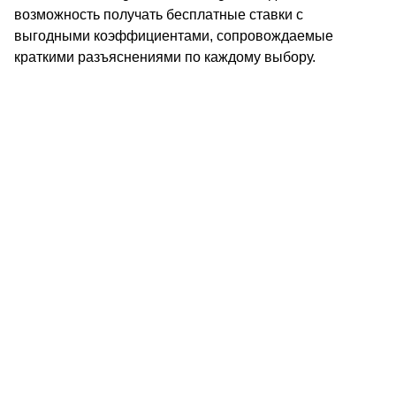
возможность получать бесплатные ставки с
выгодными коэффициентами, сопровождаемые
краткими разъяснениями по каждому выбору.