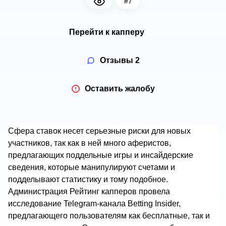
#7
Перейти к капперу
Отзывы 2
Оставить жалобу
Сфера ставок несет серьезные риски для новых
участников, так как в ней много аферистов,
предлагающих поддельные игры и инсайдерские
сведения, которые манипулируют счетами и
подделывают статистику и тому подобное.
Администрация Рейтинг капперов провела
исследование Telegram-канала Betting Insider,
предлагающего пользователям как бесплатные, так и