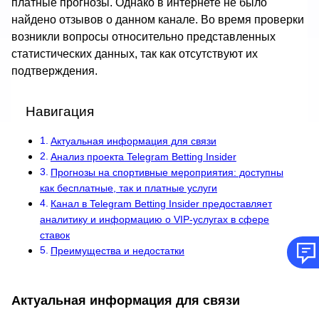
платные прогнозы. Однако в интернете не было
найдено отзывов о данном канале. Во время проверки
возникли вопросы относительно представленных
статистических данных, так как отсутствуют их
подтверждения.
Навигация
Актуальная информация для связи
Анализ проекта Telegram Betting Insider
Прогнозы на спортивные мероприятия: доступны
как бесплатные, так и платные услуги
Канал в Telegram Betting Insider предоставляет
аналитику и информацию о VIP-услугах в сфере
ставок
Преимущества и недостатки
Актуальная информация для связи