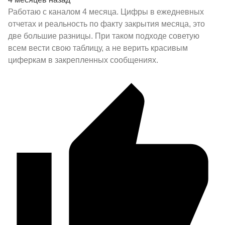
Работаю с каналом 4 месяца. Цифры в ежедневных
отчетах и реальность по факту закрытия месяца, это
две большие разницы. При таком подходе советую
всем вести свою таблицу, а не верить красивым
циферкам в закрепленных сообщениях.