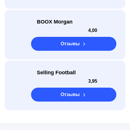
BOOX Morgan
4,00
Отзывы
Selling Football
3,95
Отзывы