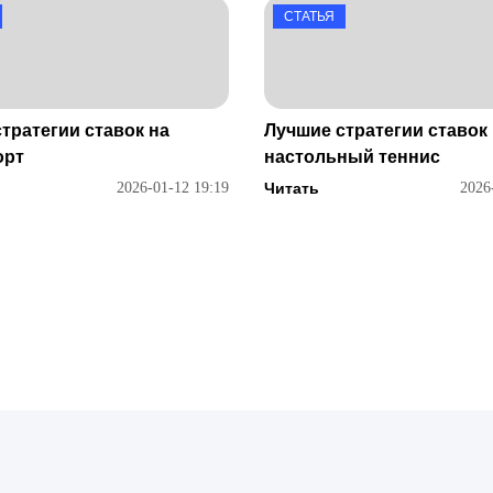
СТАТЬЯ
тратегии ставок на
Лучшие стратегии ставок
орт
настольный теннис
2026-01-12 19:19
Читать
2026