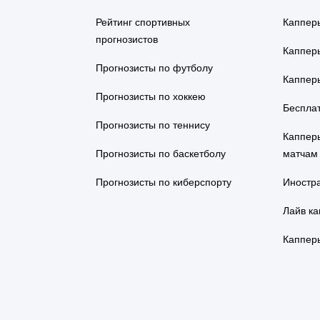
Рейтинг спортивных
Каппер
прогнозистов
Капперы
Прогнозисты по футболу
Капперы
Прогнозисты по хоккею
Беспла
Прогнозисты по теннису
Каппер
Прогнозисты по баскетболу
матчам
Прогнозисты по киберспорту
Иностр
Лайв к
Каппер