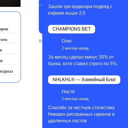
Зашли три ординара подряд с
Контрольная ставка
кэфами выше 2.0
4.70
Обзор
Проверен
CHAMPIONS BET
еров
топа
Все капперы
Олег
2 месяца назад
я
За месяц сделал минус 30% от
ев
банка, хотя ставил строго по 5%.
Добавить
есурсы
каппера
NHLKHL® — Хоккейный Блог
Добавляйте новых капперов
Настя
в наш рейтинг. Оставляйте
2 месяца назад
заявку на проверку
прогнозиста и написание
Спасибо за честную статистику.
обзора.
Никаких рисованных скринов и
удаленных постов
Добавить