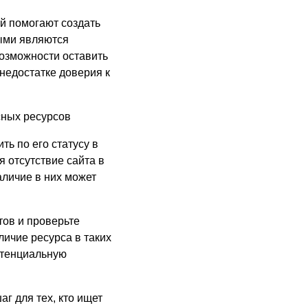
й помогают создать
ыми являются
возможности оставить
недостатке доверия к
сных ресурсов
ь по его статусу в
 отсутствие сайта в
аличие в них может
тов и проверьте
ичие ресурса в таких
отенциальную
г для тех, кто ищет