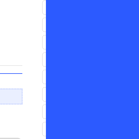
Legal
Timbet
Fuckbet
Inbet
Nicebet
Xbet
Bet King
BroBets