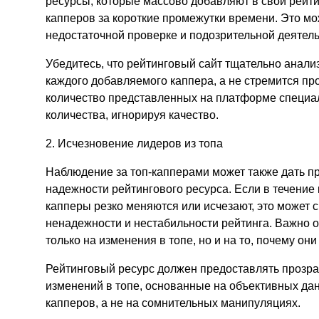
ресурсы, которые массово добавляют в свой рейт
капперов за короткие промежутки времени. Это мо
недостаточной проверке и подозрительной деятель
Убедитесь, что рейтинговый сайт тщательно анали
каждого добавляемого каппера, а не стремится пр
количество представленных на платформе специал
количества, игнорируя качество.
2. Исчезновение лидеров из топа
Наблюдение за топ-капперами может также дать п
надежности рейтингового ресурса. Если в течение 
капперы резко меняются или исчезают, это может 
ненадежности и нестабильности рейтинга. Важно 
только на изменения в топе, но и на то, почему они
Рейтинговый ресурс должен предоставлять прозр
изменений в топе, основанные на объективных дан
капперов, а не на сомнительных манипуляциях.