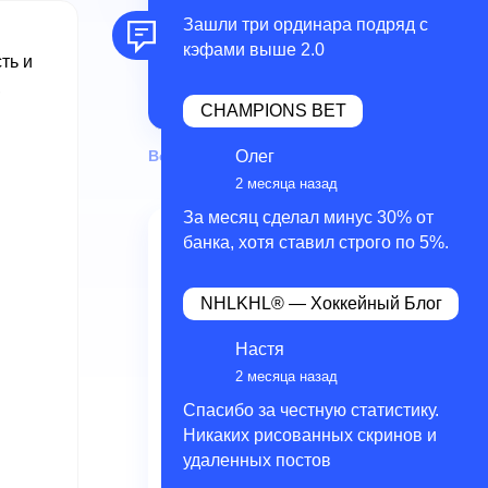
Зашли три ординара подряд с
Контрольная ставка
кэфами выше 2.0
ть и
4.70
,
Обзор
Проверен
CHAMPIONS BET
Все капперы
Олег
2 месяца назад
За месяц сделал минус 30% от
банка, хотя ставил строго по 5%.
Добавить
каппера
NHLKHL® — Хоккейный Блог
Добавляйте новых капперов
Настя
в наш рейтинг. Оставляйте
2 месяца назад
заявку на проверку
прогнозиста и написание
Спасибо за честную статистику.
обзора.
Никаких рисованных скринов и
удаленных постов
Добавить