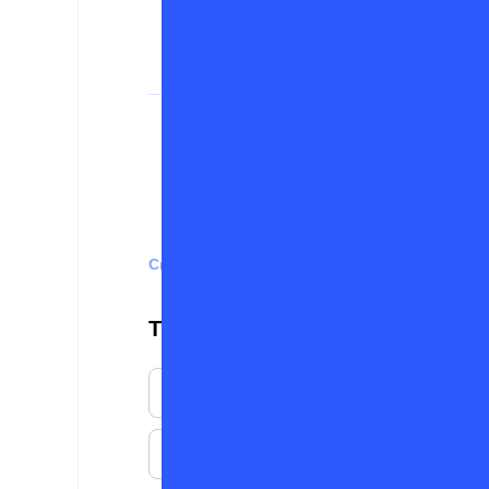
стратегии
ставок на
теннис
Лучшие
стратегии
ставок на
баскетбол
Смотреть статьи
ТОП 15 прогнозистов
Букмекерские вилки
Дневник Каппера