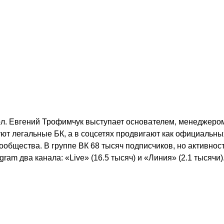
л. Евгений Трофимчук выступает основателем, менеджеро
уют легальные БК, а в соцсетях продвигают как официальных
общества. В группе ВК 68 тысяч подписчиков, но активнос
ram два канала: «Live» (16.5 тысяч) и «Линия» (2.1 тысячи)