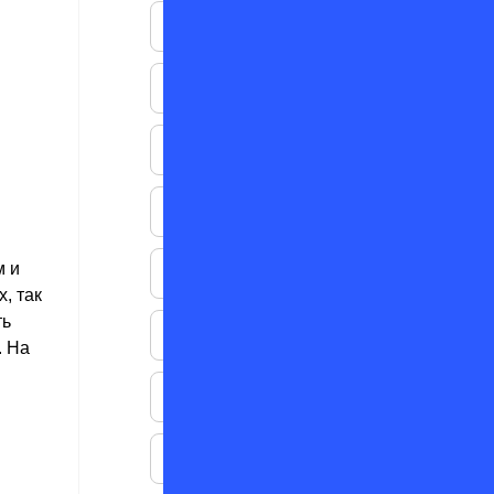
Legal
Timbet
Fuckbet
Inbet
м и
Nicebet
, так
ть
Xbet
. На
Bet King
BroBets