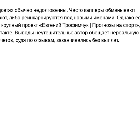
соцсетях обычно недолговечны. Часто капперы обманывают
ают, либо реинкарнируются под новыми именами. Однако ес
 крупный проект «Евгений Трофимчук | Прогнозы на спорт»
нтакте. Выводы неутешительны: автор обещает нереальную
четов, судя по отзывам, заканчивались без выплат.