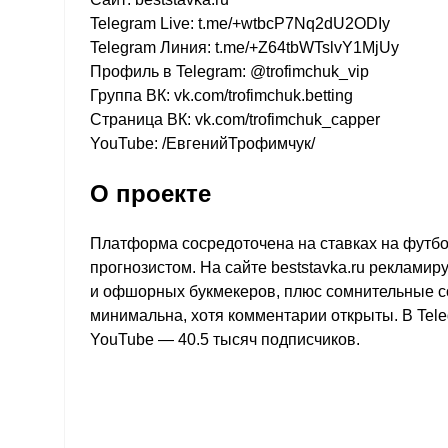
Telegram Live: t.me/+wtbcP7Nq2dU2ODIy
Telegram Линия: t.me/+Z64tbWTslvY1MjUy
Профиль в Telegram: @trofimchuk_vip
Группа ВК: vk.com/trofimchuk.betting
Страница ВК: vk.com/trofimchuk_capper
YouTube: /ЕвгенийТрофимчук/
О проекте
Платформа сосредоточена на ставках на футбо
прогнозистом. На сайте beststavka.ru рекламир
и офшорных букмекеров, плюс сомнительные со
минимальна, хотя комментарии открыты. В Teleg
YouTube — 40.5 тысяч подписчиков.