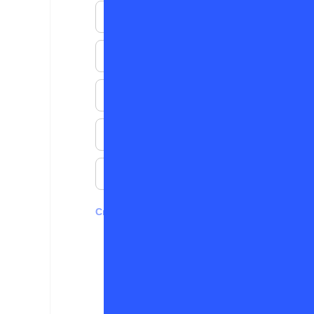
Нищий Каппер
Жирный Каппер
Успешный Каппер
The Insider
Контрольная ставка
Смотреть отзывы