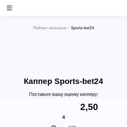
Рейтинг капперов
Sports-bet24
Каппер Sports-bet24
Поставьте вашу оценку капперу:
2,50
4