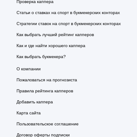
Проверка каппера
Статьи о ставках на спорт в букмекерских конторах
Стратегии ставок на спорт в букмекерских конторах
Как выбрать лучший рейтинг капперов
Как и где найти хорошего каппера
Как выбрать букмекера?
О компании
Пожаловаться на прогнозиста
Правила рейтинга капперов
Добавить каппера
Карта сайта
Пользовательское соглашение
Договор оферты подписки