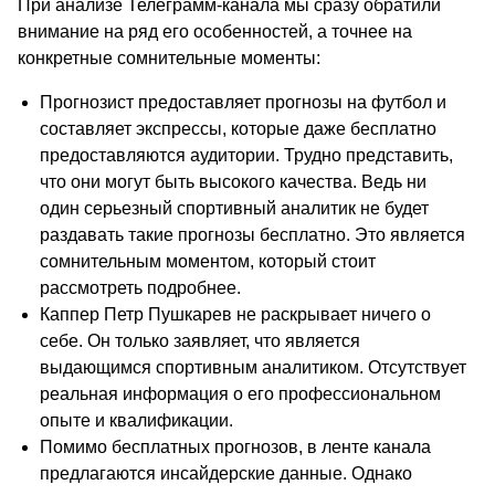
При анализе Телеграмм-канала мы сразу обратили
внимание на ряд его особенностей, а точнее на
конкретные сомнительные моменты:
Прогнозист предоставляет прогнозы на футбол и
составляет экспрессы, которые даже бесплатно
предоставляются аудитории. Трудно представить,
что они могут быть высокого качества. Ведь ни
один серьезный спортивный аналитик не будет
раздавать такие прогнозы бесплатно. Это является
сомнительным моментом, который стоит
рассмотреть подробнее.
Каппер Петр Пушкарев не раскрывает ничего о
себе. Он только заявляет, что является
выдающимся спортивным аналитиком. Отсутствует
реальная информация о его профессиональном
опыте и квалификации.
Помимо бесплатных прогнозов, в ленте канала
предлагаются инсайдерские данные. Однако