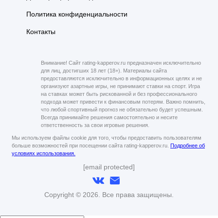
Политика конфиденциальности
Контакты
Внимание! Cайт rating-kapperov.ru предназначен исключительно
для лиц, достигших 18 лет (18+). Материалы сайта
предоставляются исключительно в информационных целях и не
организуют азартные игры, не принимают ставки на спорт. Игра
на ставках может быть рискованной и без профессионального
подхода может привести к финансовым потерям. Важно помнить,
что любой спортивный прогноз не обязательно будет успешным.
Всегда принимайте решения самостоятельно и несите
ответственность за свои игровые решения.
Мы используем файлы cookie для того, чтобы предоставить пользователям
больше возможностей при посещении сайта rating-kapperov.ru.
Подробнее об
условиях использования.
[email protected]
Copyright © 2026. Все права защищены.