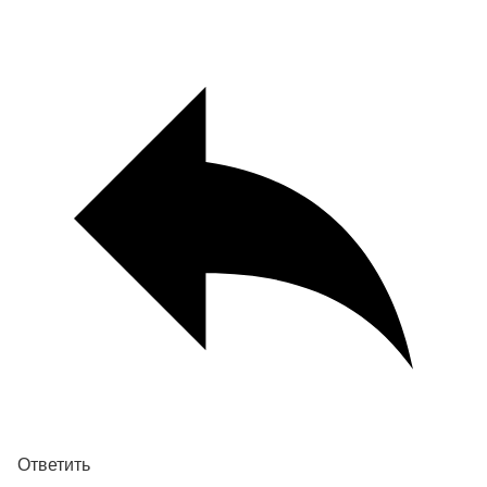
Ответить