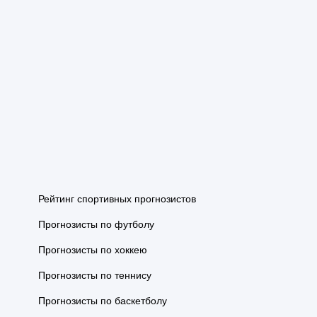
Рейтинг спортивных прогнозистов
Прогнозисты по футболу
Прогнозисты по хоккею
Прогнозисты по теннису
Прогнозисты по баскетболу