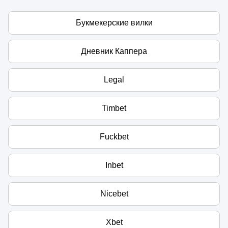
Букмекерские вилки
Дневник Каппера
Legal
Timbet
Fuckbet
Inbet
Nicebet
Xbet