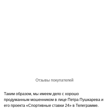
Отзывы покупателей
Таким образом, мы имеем дело с хорошо
продуманным мошенником в лице Петра Пушкарева и
его проекта «Спортивные ставки 24» в Телеграмме.