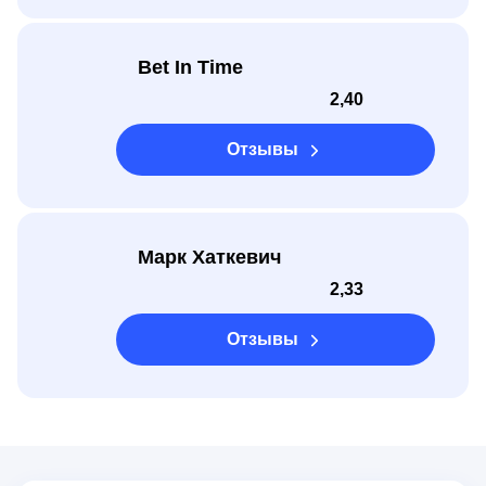
Bet In Time
2,40
Отзывы
Марк Хаткевич
2,33
Отзывы