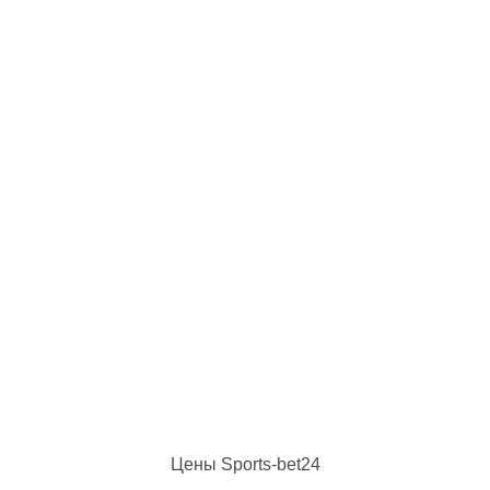
Цены Sports-bet24